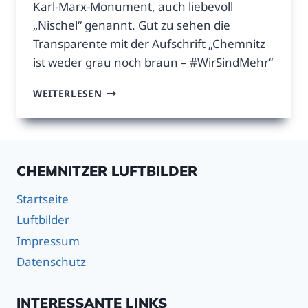
Karl-Marx-Monument, auch liebevoll
„Nischel“ genannt. Gut zu sehen die
Transparente mit der Aufschrift „Chemnitz
ist weder grau noch braun – #WirSindMehr“
STADTHALLE,
WEITERLESEN
HOTEL
KONGRESS
UND
KARL-
MARX-
CHEMNITZER LUFTBILDER
MONUMENT
Startseite
Luftbilder
Impressum
Datenschutz
INTERESSANTE LINKS