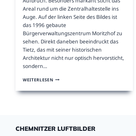
Aufbruch. Besonders markant sticht das
Areal rund um die Zentralhaltestelle ins
Auge. Auf der linken Seite des Bildes ist
das 1996 gebaute
Bürgerverwaltungszentrum Moritzhof zu
sehen. Direkt daneben beeindruckt das
Tietz, das mit seiner historischen
Architektur nicht nur optisch hervorsticht,
sondern…
MORITZHOF,
WEITERLESEN
TIETZ
UND
ZENTRALHALTESTELLE
CHEMNITZER LUFTBILDER